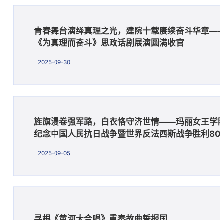
青春舞台演绎真理之光，建院十载赓续奋斗华章—
《为真理而奋斗》思政话剧展演圆满收官
2025-09-30
旌旗漫卷强军路，白衣恪守济世情——玛丽女王学
纪念中国人民抗日战争暨世界反法西斯战争胜利8
2025-09-05
寻根《黄河大合唱》重奏故曲誓报国