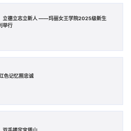
立德立志立新人 ——玛丽女王学院2025级新生
利举行
 红色记忆照忠诚
，双手搂定宝塔山