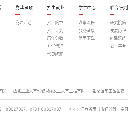
活
党建思政
招生就业
学生中心
联合研究
党建活动
招生简章
办事流程
研究院简
招生计划
服务链接
发展历程
历年分数
常用下载
PI课题组
升学情况
公共平台
常见问题
学院
西北工业大学伦敦玛丽女王大学工程学院
国家留学生基金委
1-83827397、0791-83827087
地址：江西省南昌市红谷滩区学府大