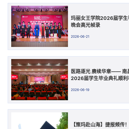
玛丽女王学院2026届学
晚会高光帧录
2026-06-21
医路逐光 赓续华章—— 
2026届学生毕业典礼顺利
2026-06-19
【策玛赴山海】捷报频传！