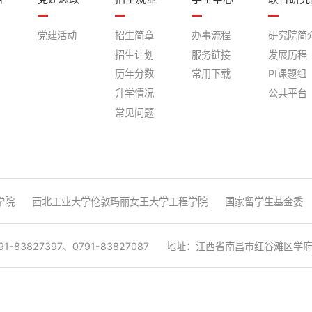
党建活动
招生简章
办事流程
研究院简
招生计划
服务链接
发展历程
历年分数
常用下载
PI课题组
升学情况
公共平台
常见问题
学院
西北工业大学伦敦玛丽女王大学工程学院
国家留学生基金委
1-83827397、0791-83827087
地址：江西省南昌市红谷滩区学府大