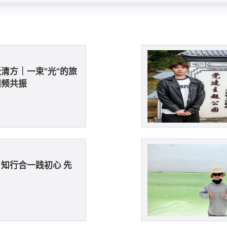
清方｜一束“光”的旅
同频共振
知行合一践初心 先