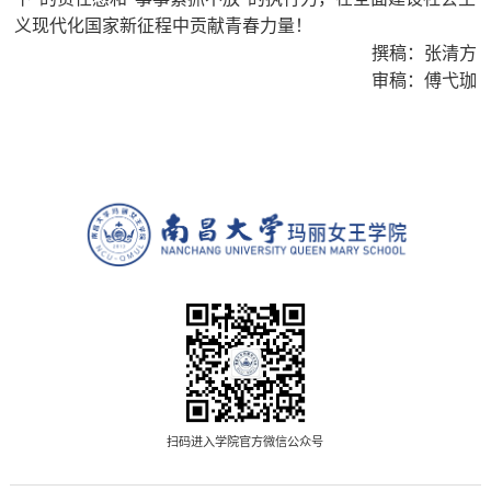
义现代化国家
新征程中贡献青春力量！
撰稿：张清方
审稿：傅弋珈
扫码进入学院官方微信公众号