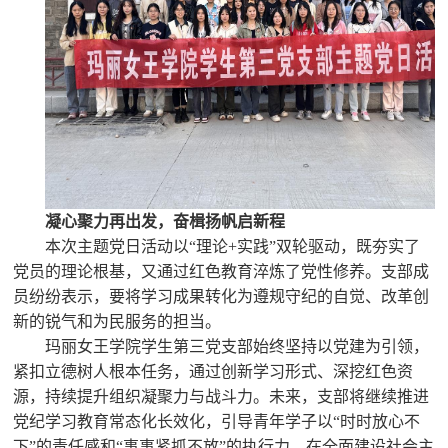
凝心聚力再出发，奋楫扬帆启新程
本次主题党日活动以“理论
+
实践”双轮驱动，既夯实了
党员的理论根基，又通过红色教育淬炼了党性修养。支部成
员纷纷表示，要将学习成果转化为遵规守纪的自觉、改革创
新的锐气和为民服务的担当。
玛丽女王学院学生第三党支部始终坚持以党建为引领，
紧扣立德树人根本任务，通过创新学习形式、深挖红色资
源，持续提升组织凝聚力与战斗力。未来，支部将继续推进
党纪学习教育常态化
长效化
，引导青年学子以“时时放心不
下”的责任感和“事事紧抓不放”的执行力，在
全面建设社会主