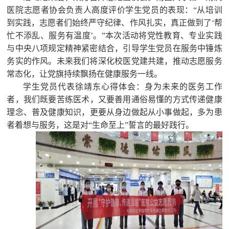
医
院志愿者协会负责人高度评价学生党员的表现：“从培训
到实践，志愿者们始终严守纪律、作风扎实，真正做到了‘帮
忙不添乱、服务有温度’。”本次活动将党性教育、专业实践
与中央八项规定精神紧密结合，引导学生党员在服务中锤炼
务实的作风。未来我们将深化校
医
党建共建，推动志愿服务
常态化，让党旗
持续飘扬在
健康服务一线。
学生党员代表徐靖东心得体会：
身
为未来的
医务工作
者，我们既要
苦练
医术，
又
要
善用
通俗易懂的方式传递健康
理念
、
普及健康知识
，更要从身边做起从小事做起
，
多为
患
者
着想与服务，这是对
“
生命至上
”
誓言的最好践行。