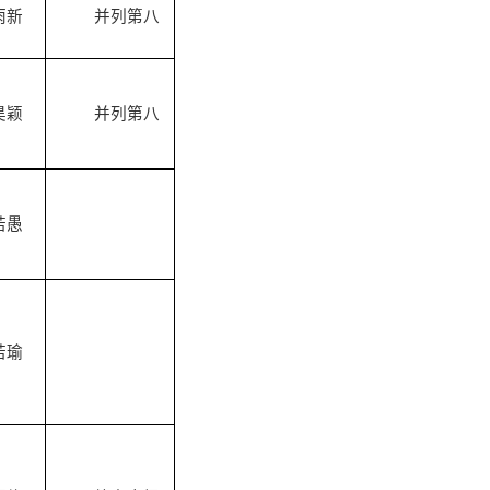
雨新
并列第八
昊颖
并列第八
若愚
若瑜