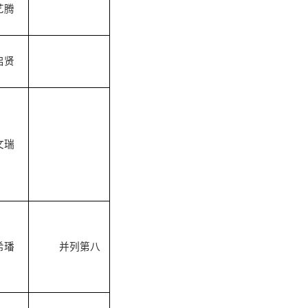
艺腾
启贤
文瑞
希璠
并列第八