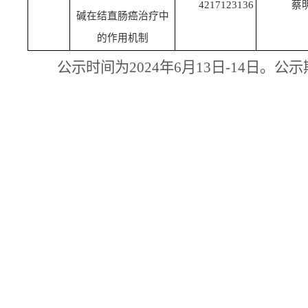
4217123136
蔡
碱在结直肠癌治疗中
的作用机制
公示时间为
202
4
年
6
月
13
日
-14
日
。
公示