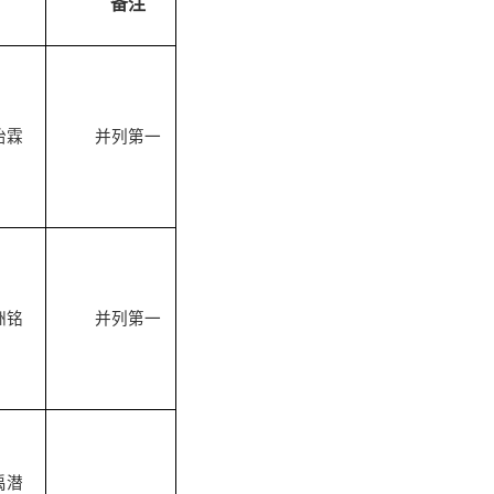
备注
怡霖
并列第一
洲铭
并列第一
禹潜