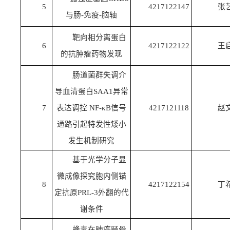
5
4217122147
张
与肠-免疫-脑轴
靶向相分离蛋白
6
4217122122
王
的抗肿瘤药物发现
肠道菌群失调介
导血清蛋白SAA1异常
7
表达调控 NF-κB信号
4217121118
赵
通路引起特发性矮小
发生机制研究
基于光学分子显
微成像探究胞内侧锚
8
4217122154
丁
定抗原PRL-3外翻的代
谢条件
蜂毒在肺癌胫骨