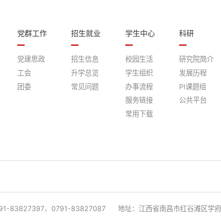
党群工作
招生就业
学生中心
科研
党建思政
招生信息
校园生活
研究院简介
工会
升学总览
学生组织
发展历程
团委
常见问题
办事流程
PI课题组
服务链接
公共平台
常用下载
1-83827397、0791-83827087
地址：江西省南昌市红谷滩区学府大