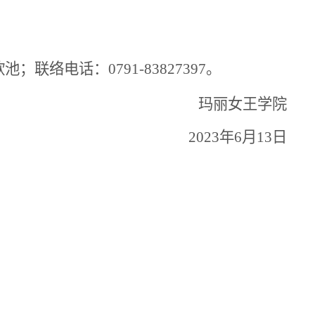
欣池
；
联络电话
：0791-83827397。
玛丽女王学院
202
3
年
6
月
13
日