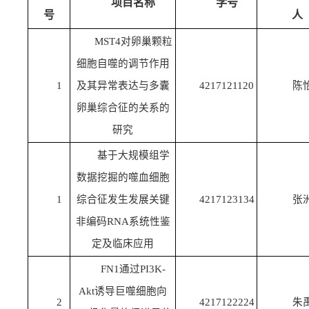
项目名称
学号
号
人
MST4对卵巢颗粒
细胞自噬的调节作用
1
及其异常表达与多囊
4217121120
陈
卵巢综合征的关系的
研究
基于大规模组学
数据挖掘的噬血细胞
1
综合征发生发展关键
4217123134
张
非编码RNA系统性鉴
定及临床应用
FN1通过PI3K-
Akt诱导巨噬细胞向
2
4217122224
朱