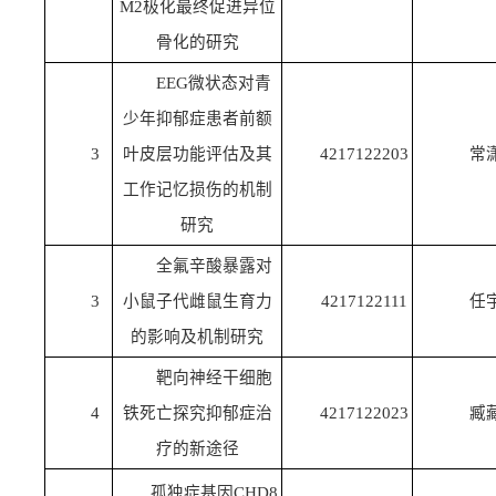
M2极化最终促进异位
骨化的研究
EEG微状态对青
少年抑郁症患者前额
3
叶皮层功能评估及其
4217122203
常
工作记忆损伤的机制
研究
全氟辛酸暴露对
3
小鼠子代雌鼠生育力
4217122111
任
的影响及机制研究
靶向神经干细胞
4
铁死亡探究抑郁症治
4217122023
臧
疗的新途径
孤独症基因CHD8