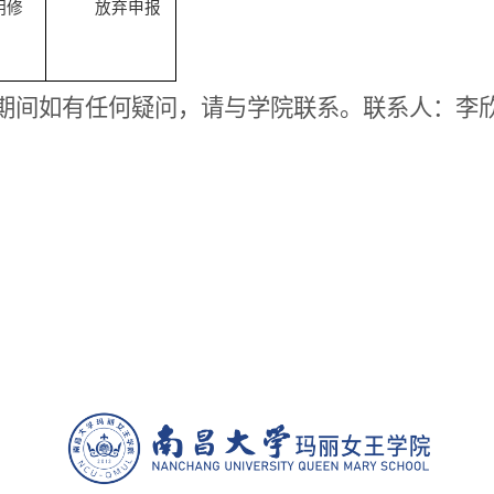
明修
放弃申报
期间如有任何疑问
，
请与学院联系
。
联系人
：
李