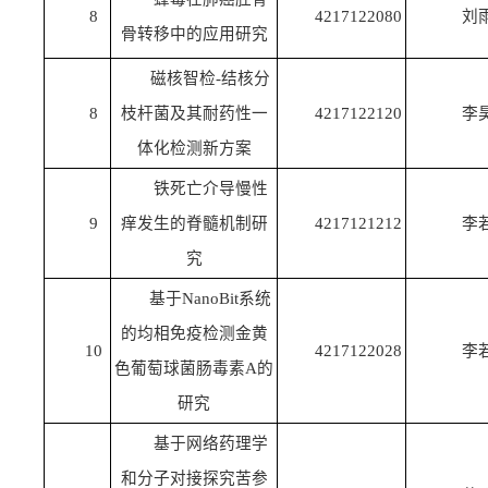
8
4217122080
刘
骨转移中的应用研究
磁核智检-结核分
8
枝杆菌及其耐药性一
4217122120
李
体化检测新方案
铁死亡介导慢性
9
痒发生的脊髓机制研
4217121212
李
究
基于NanoBit系统
的均相免疫检测金黄
10
4217122028
李
色葡萄球菌肠毒素A的
研究
基于网络药理学
和分子对接探究苦参