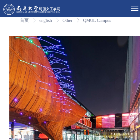
首页
english
Other
QMUL Campus